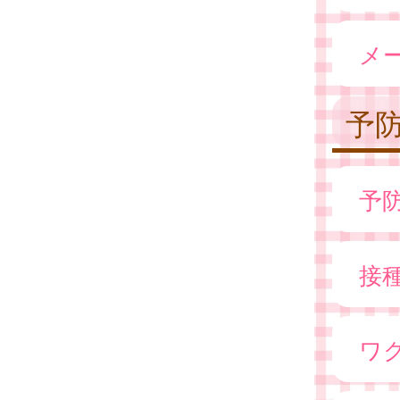
メ
予
予
接
ワ