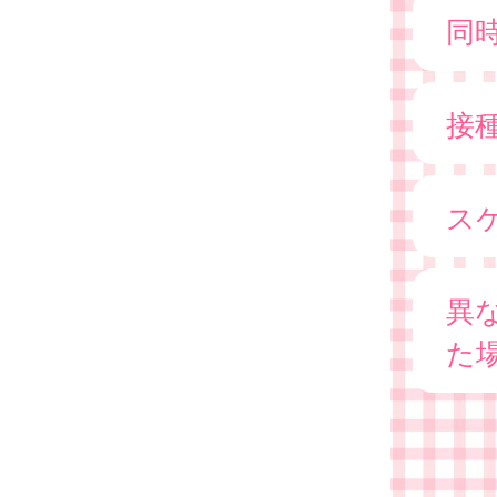
同
接
ス
異
た