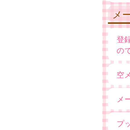
メ
登
の
空
メ
プ