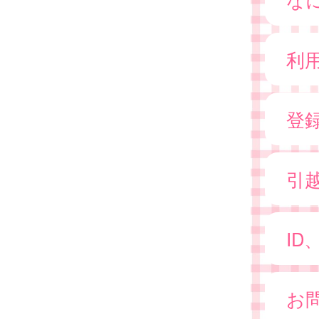
利
登
引
I
お