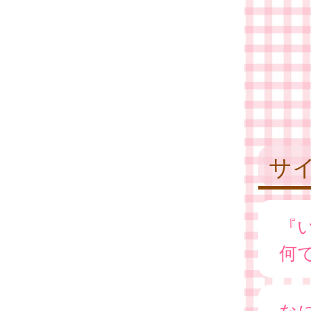
サ
『
何
な