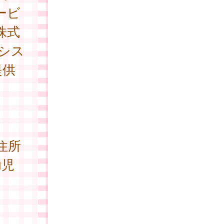
ービ
株式
シス
提供
住所
幼児