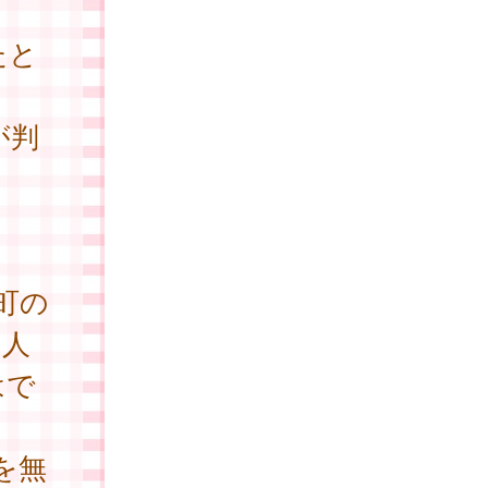
たと
が判
町の
個人
はで
を無