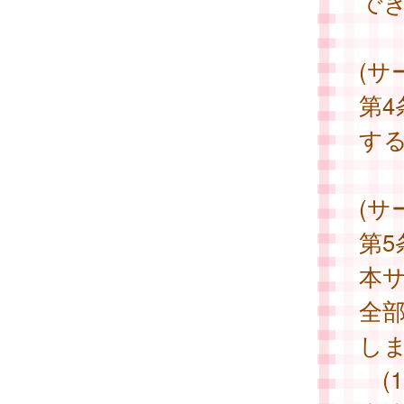
で
(サ
第
す
(サ
第
本
全
し
(