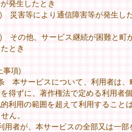
情が発生したとき
2) 災害等により通信障害等が発生し
3) その他、サービス継続が困難と町
したとき
止事項)
6条 本サービスについて、利用者は、
諾を得ずに、著作権法で定める利用者
私的利用の範囲を超えて利用すること
ません。
 利用者が、本サービスの全部又は一部