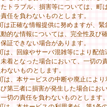
したトラブル、損害等については、町
の責任を負わないものとします。
 町は正確な情報提供に努めますが、緊
流動的な情報については、完全性及び
を保証できない場合があります。
 町は、回線やサーバ混雑等により配信
は未着となった場合において、一切の
負わないものとします。
 町は、本サービスの中断や廃止により
及び第三者に損害が発生した場合にお
、一切の責任を負わないものとします
町は、本サービスの利用者が、第1条