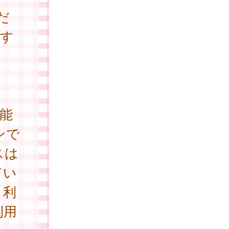
だ
関す
。
能
ンで
スは
てい
、利
利用