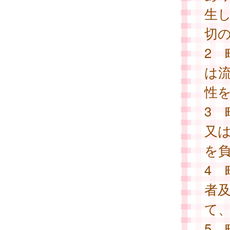
生
切
2
は
性
3
又
を
4
者
て
5 