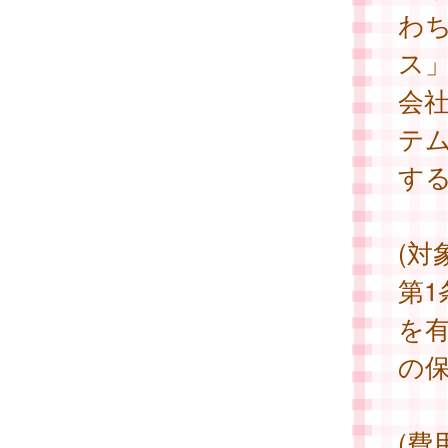
わ
ス
会社
テ
す
(対
第
を
の
(費