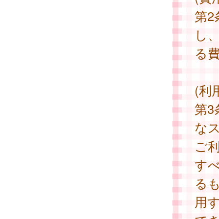
第
し
る
(利
第3
な
ご
す
る
用