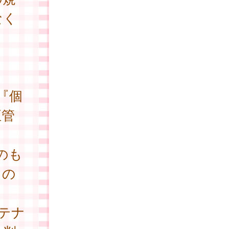
なく
『個
正管
のも
もの
テナ