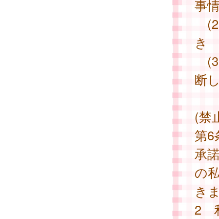
事
(
き
(
断
(禁
第
承
の
き
2