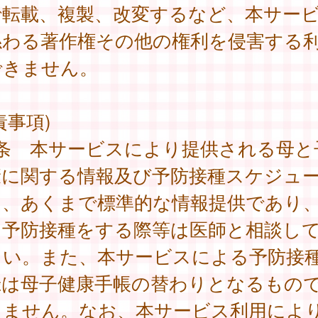
で転載、複製、改変するなど、本サー
係わる著作権その他の権利を侵害する
できません。
責事項)
7条 本サービスにより提供される母と
康に関する情報及び予防接種スケジュ
は、あくまで標準的な情報提供であり
に予防接種をする際等は医師と相談し
さい。また、本サービスによる予防接
録は母子健康手帳の替わりとなるもの
りません。なお、本サービス利用によ