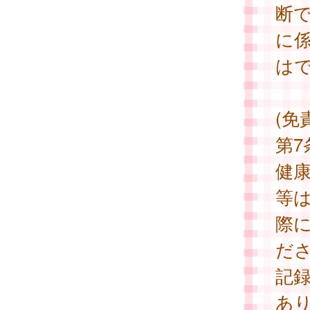
断
に
は
(免
第
健
等
際
だ
記
あ