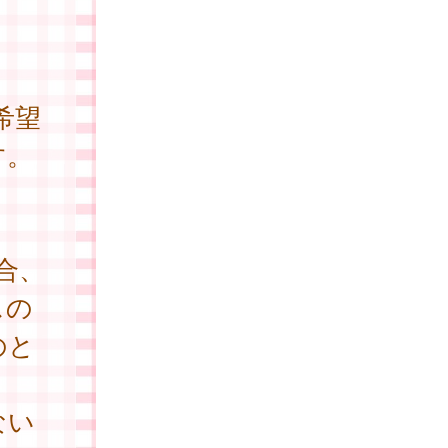
希望
す。
合、
スの
のと
ない