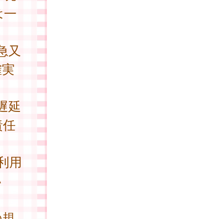
は一
急又
確実
遅延
責任
利用
い
。
の規