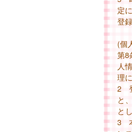
定
登
(個
第
人
理
2
と
と
3