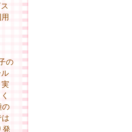
ビス
利用
子の
ール
、実
てく
種の
では
り発