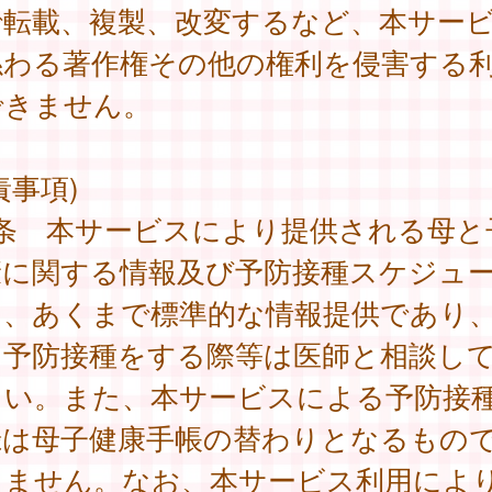
で転載、複製、改変するなど、本サー
係わる著作権その他の権利を侵害する
できません。
責事項)
7条 本サービスにより提供される母と
康に関する情報及び予防接種スケジュ
は、あくまで標準的な情報提供であり
に予防接種をする際等は医師と相談し
さい。また、本サービスによる予防接
録は母子健康手帳の替わりとなるもの
りません。なお、本サービス利用によ