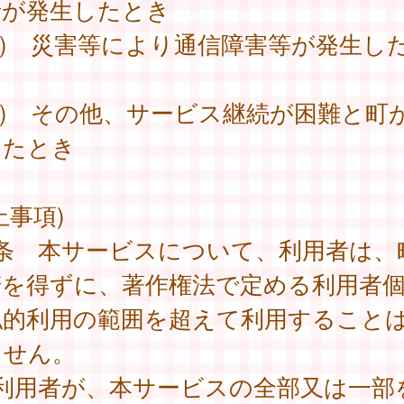
情が発生したとき
2) 災害等により通信障害等が発生し
3) その他、サービス継続が困難と町
したとき
止事項)
6条 本サービスについて、利用者は、
諾を得ずに、著作権法で定める利用者
私的利用の範囲を超えて利用すること
ません。
 利用者が、本サービスの全部又は一部