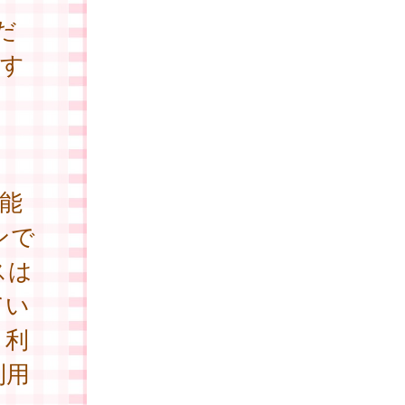
だ
関す
。
能
ンで
スは
てい
、利
利用