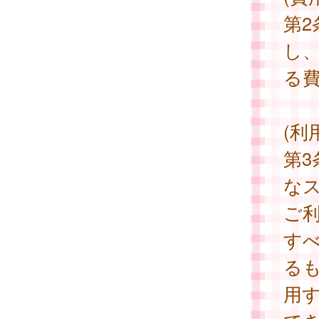
第
し
る
(利
第3
な
ご
す
る
用