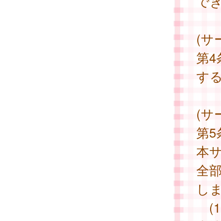
で
(サ
第
す
(サ
第
本
全
し
(