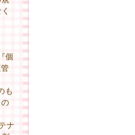
なく
『個
正管
のも
もの
テナ