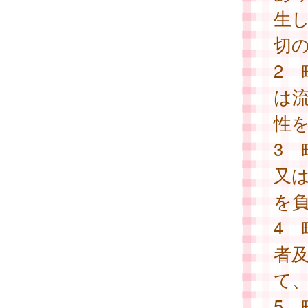
生
切
2
は
性
3
又
を
4
者
て
5 