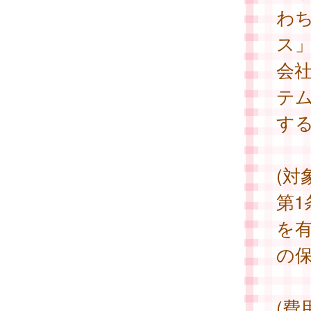
わ
ス
会社
テ
す
(対
第
を
の
(費