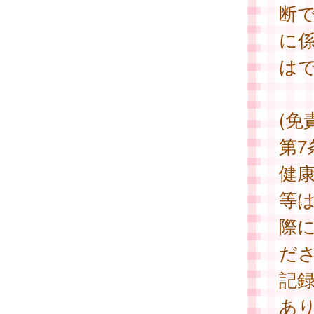
断
に
は
(免
第
健
等
際
だ
記
あ