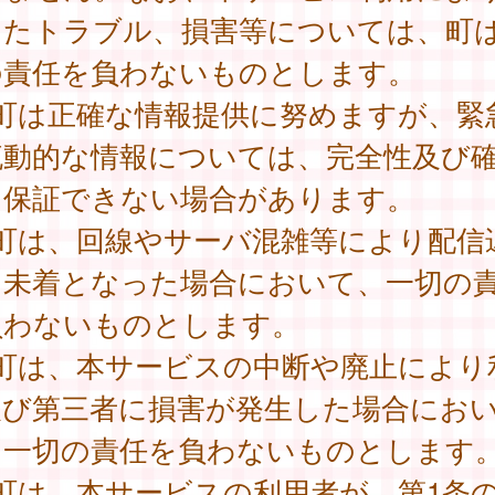
したトラブル、損害等については、町
の責任を負わないものとします。
 町は正確な情報提供に努めますが、緊
流動的な情報については、完全性及び
を保証できない場合があります。
 町は、回線やサーバ混雑等により配信
は未着となった場合において、一切の
負わないものとします。
 町は、本サービスの中断や廃止により
及び第三者に損害が発生した場合にお
、一切の責任を負わないものとします
町は、本サービスの利用者が、第1条