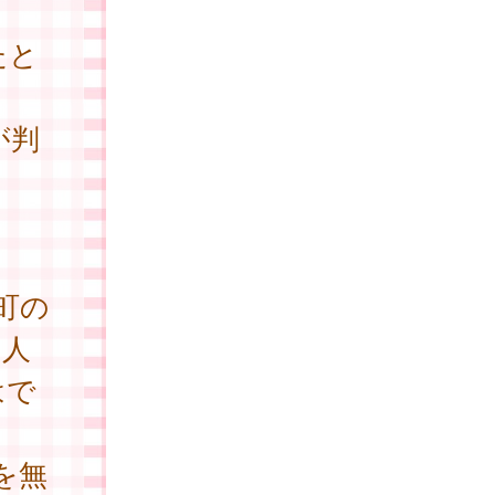
たと
が判
町の
個人
はで
を無