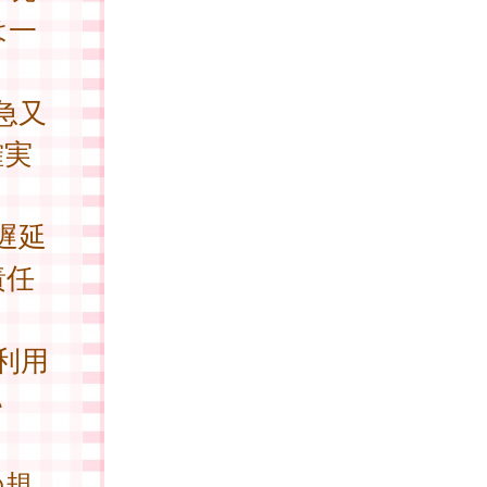
は一
急又
確実
遅延
責任
利用
い
。
の規