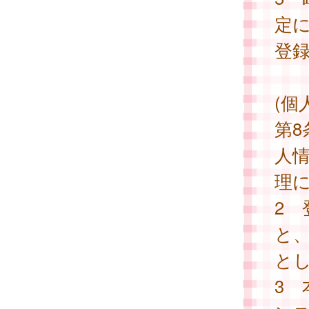
定
登
(個
第
人
理
2
と
と
3