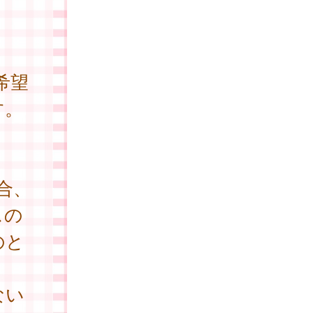
希望
す。
合、
スの
のと
ない