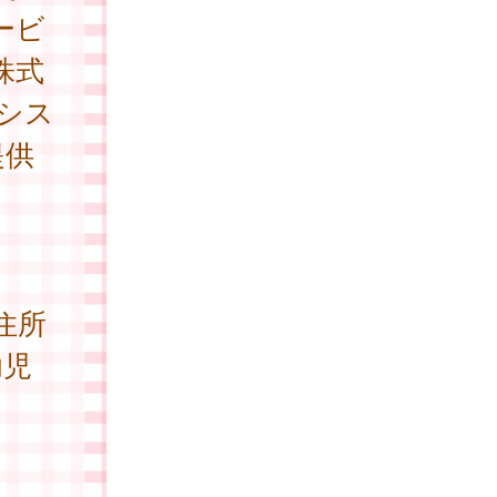
ービ
株式
シス
提供
住所
幼児