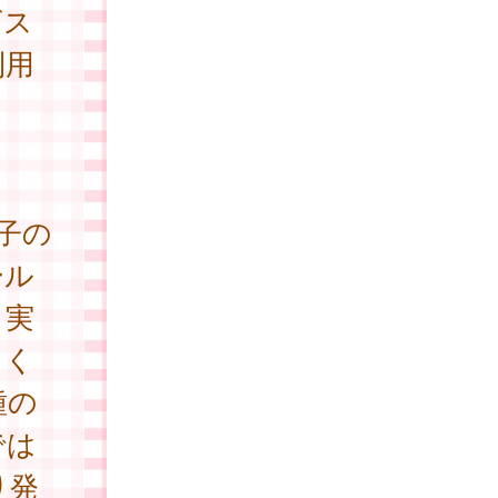
ビス
利用
子の
ール
、実
てく
種の
では
り発