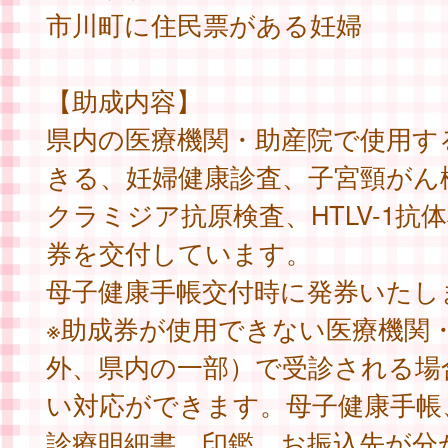
市川町に住民票がある妊婦
【助成内容】
県内の医療機関・助産院で使用す
きる、妊婦健康診査、子宮頸がん
クラミジア抗原検査、HTLV-1抗
券を交付しています。
母子健康手帳交付時に発券いたし
※助成券が使用できない医療機関
外、県内の一部）で受診される場
い対応ができます。母子健康手帳
診療明細書、印鑑、お振込先が分