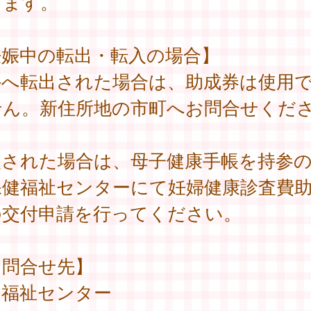
きます。
妊娠中の転出・転入の場合】
外へ転出された場合は、助成券は使用
せん。新住所地の市町へお問合せくだ
。
入された場合は、母子健康手帳を持参
保健福祉センターにて妊婦健康診査費
の交付申請を行ってください。
お問合せ先】
健福祉センター