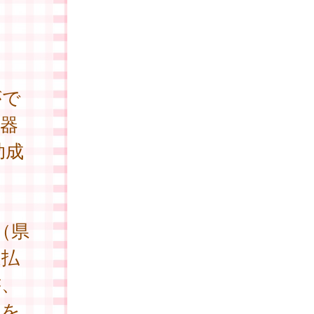
がで
器
助成
（県
還払
書、
のを