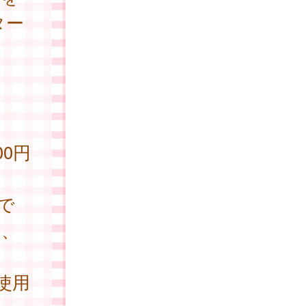
ター
00円
で
は、
使用