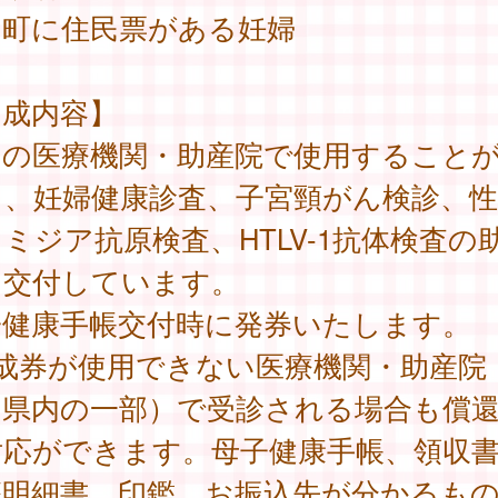
川町に住民票がある妊婦
助成内容】
内の医療機関・助産院で使用すること
る、妊婦健康診査、子宮頸がん検診、性
ミジア抗原検査、HTLV-1抗体検査の
を交付しています。
子健康手帳交付時に発券いたします。
助成券が使用できない医療機関・助産院
、県内の一部）で受診される場合も償
対応ができます。母子健康手帳、領収
療明細書、印鑑、お振込先が分かるも