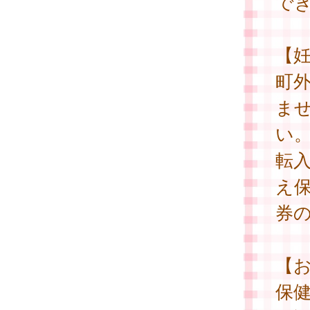
で
【
町
ま
い
転
え
券
【
保