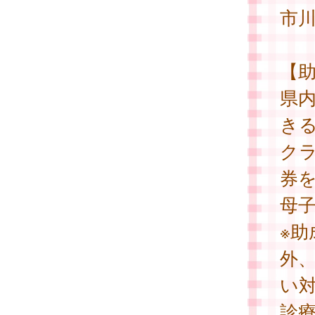
市
【
県
き
クラ
券
母
※
外
い
診