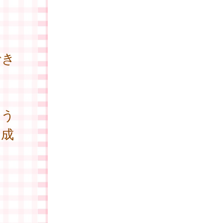
でき
さ
のう
助成