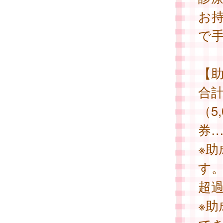
お
で
【
合計
（5
券…
※
す
超
※助