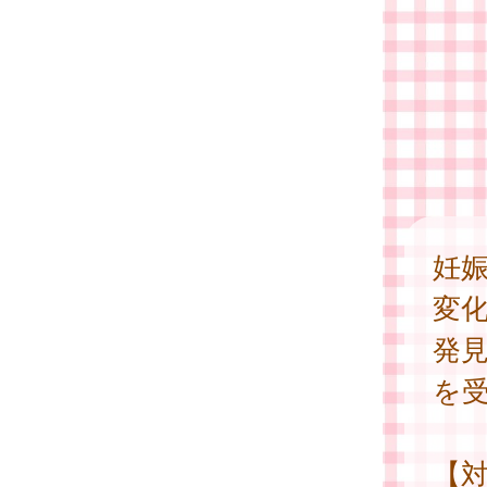
妊
変
発
を
【