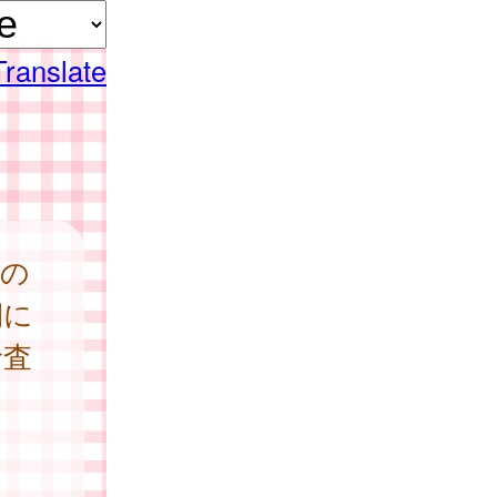
Translate
体の
期に
診査