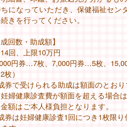
持ちになっていただき、保健福祉セン
手続きを行ってください。
助成回数・助成額】
14回、上限10万円
,000円券…7枚、7,000円券…5枚、15,0
2枚）
助成券で受けられる助成は額面のとおり
。妊婦健康診査費が額面を超える場合
過金額はご本人様負担となります。
成券は妊婦健康診査1回につき1枚限り