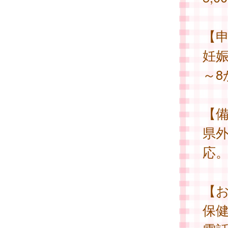
【
妊
～
【
県
応
【
保