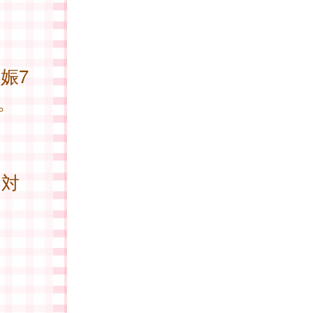
娠7
。
い対