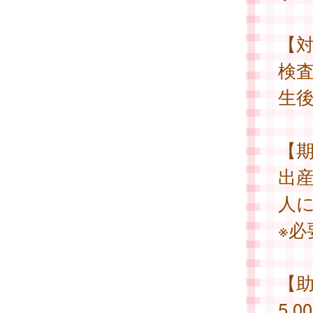
【
検
生後
【
出
人に
※必
【
5,