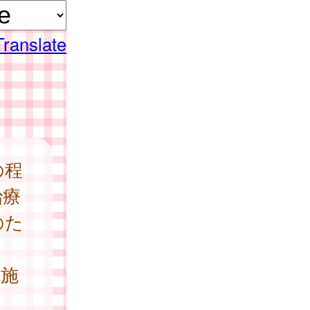
Translate
の程
治療
のた
実施