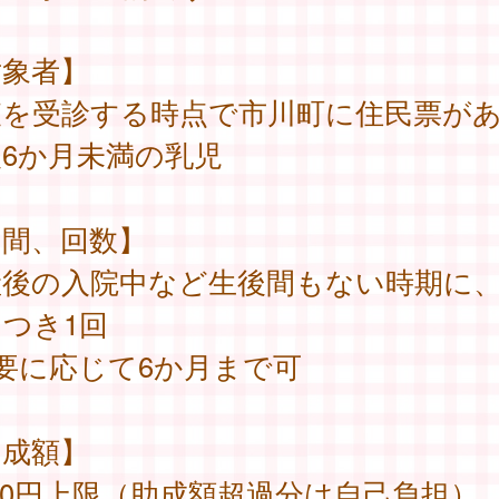
対象者】
査を受診する時点で市川町に住民票が
6か月未満の乳児
期間、回数】
産後の入院中など生後間もない時期に
つき1回
要に応じて6か月まで可
助成額】
000円上限（助成額超過分は自己負担）