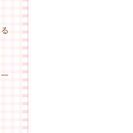
ある
、一