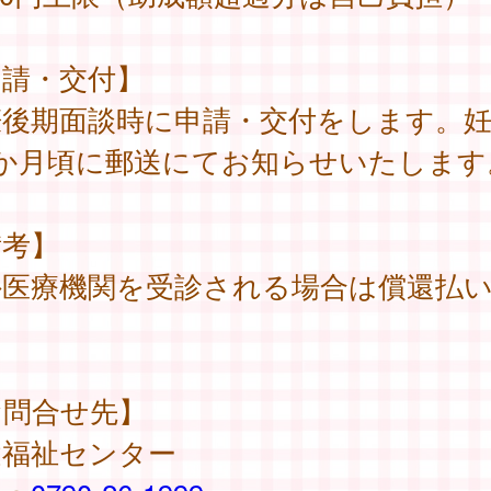
申請・交付】
娠後期面談時に申請・交付をします。妊
8か月頃に郵送にてお知らせいたします
備考】
外医療機関を受診される場合は償還払
。
お問合せ先】
健福祉センター