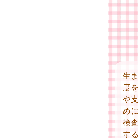
生
度
や
め
検
す