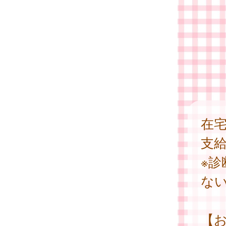
在
支
※
な
【