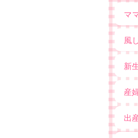
マ
風
新
産
出