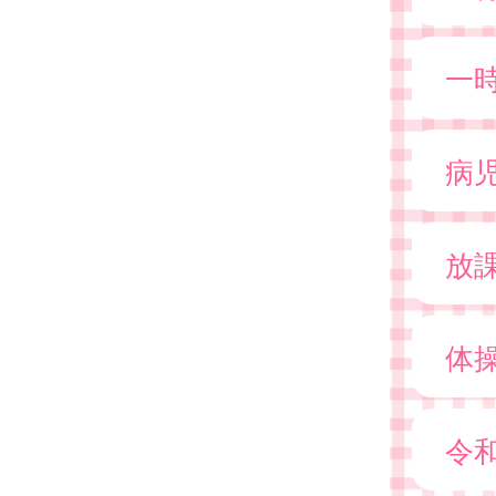
一
病
放
体
令