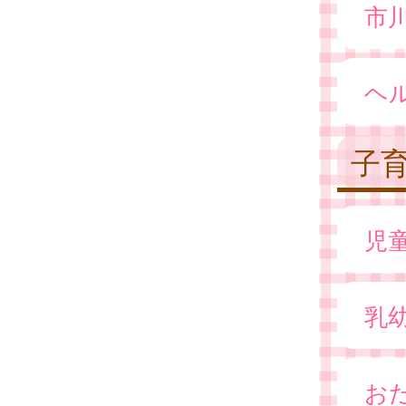
市
ヘ
子
児
乳
お