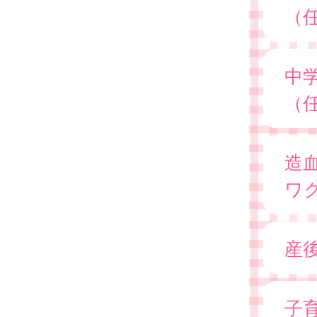
（
中
（
造
ワ
産
子