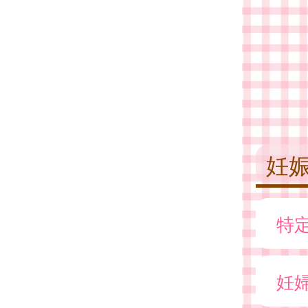
妊
特
妊