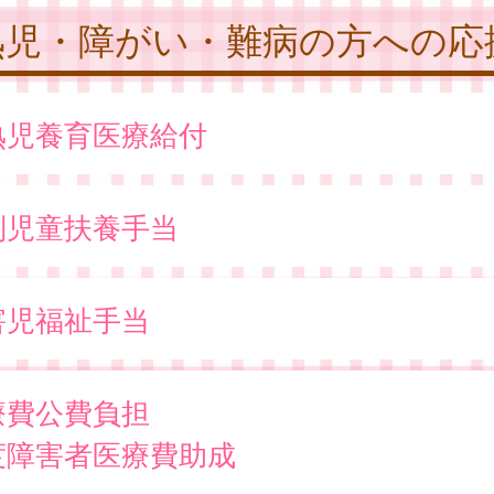
熟児・障がい・難病の方への応
熟児養育医療給付
別児童扶養手当
害児福祉手当
療費公費負担
度障害者医療費助成