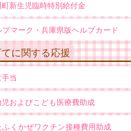
川町新生児臨時特別給付金
ルプマーク・兵庫県版ヘルプカード
育てに関する応援
童手当
幼児およびこども医療費助成
たふくかぜワクチン接種費用助成