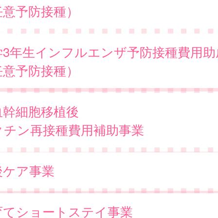
任意予防接種）
学3年生インフルエンザ予防接種費用助
任意予防接種）
血幹細胞移植後
クチン再接種費用補助事業
後ケア事業
育てショートステイ事業