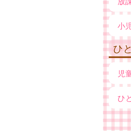
放
小
ひ
児
ひ