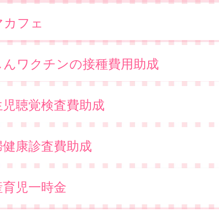
マカフェ
しんワクチンの接種費用助成
生児聴覚検査費助成
婦健康診査費助成
産育児一時金