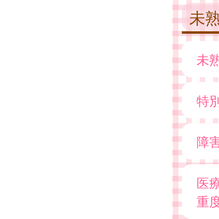
未
未
特
障
医
重