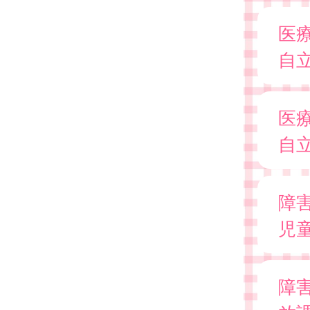
医
自
医
自
障
児
障