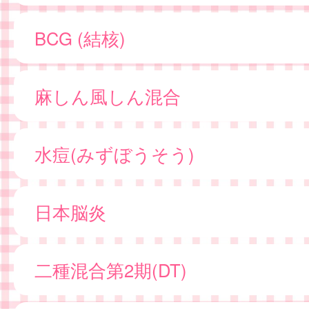
BCG (結核)
麻しん風しん混合
水痘(みずぼうそう)
日本脳炎
二種混合第2期(DT)