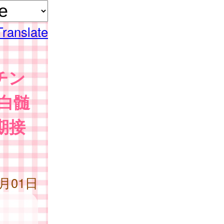
Translate
チン
白髄
期接
4月01日