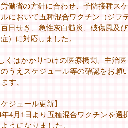
生労働省の方針に合わせ、予防接種ス
ールにおいて五種混合ワクチン（ジフ
百日せき、急性灰白髄炎、破傷風及びH
染症）に対応しました。
詳しくはかかりつけの医療機関、主治医
談のうえスケジュール等の確認をお願
します。
スケジュール更新】
24年4月1日より五種混合ワクチンを選
るようになりました。