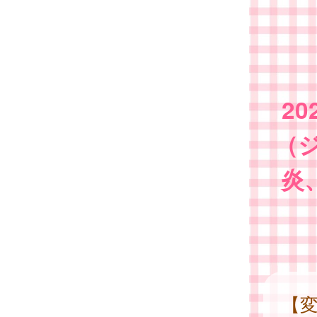
2
（
炎
【