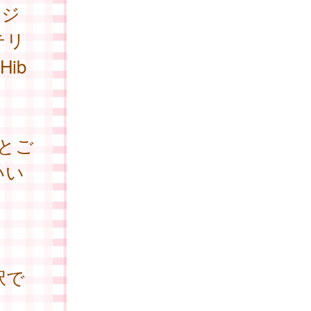
ケジ
テリ
ib
とご
いい
択で