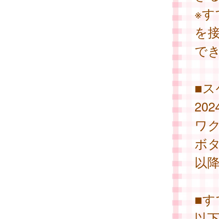
※
を
で
■
20
ワ
ボ
以
■
以