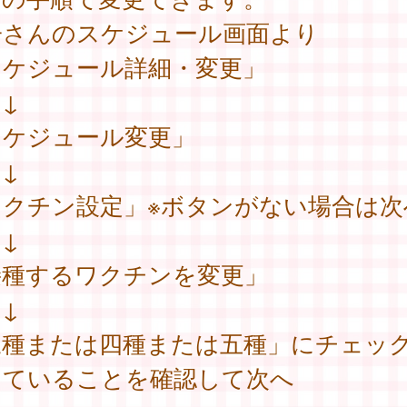
子さんのスケジュール画面より
スケジュール詳細・変更」
↓
スケジュール変更」
↓
ワクチン設定」※ボタンがない場合は次
↓
接種するワクチンを変更」
↓
三種または四種または五種」にチェッ
っていることを確認して次へ