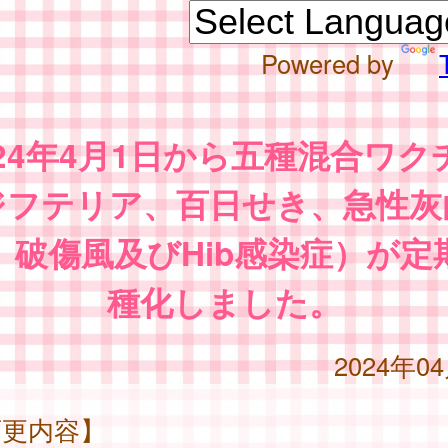
Powered by
024年4月1日から五種混合ワク
ジフテリア、百日せき、急性灰
、破傷風及びHib感染症）が定
種化しました。
2024年0
変更内容】