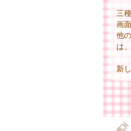
三
画
他
は
新