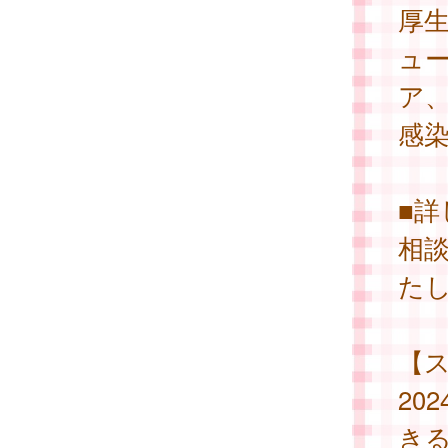
厚
ュ
ア、
感
■
相
た
【
20
き