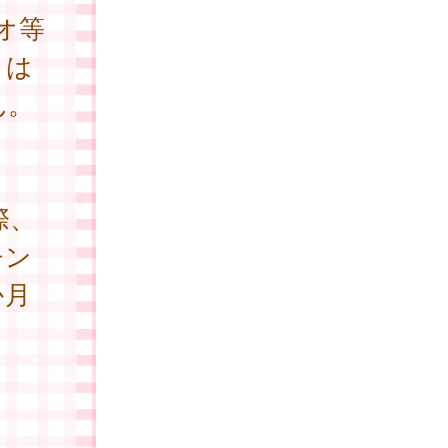
オ等
とは
ん。
際、
チン
か月
。