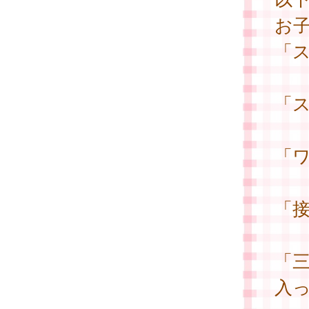
お
「
「
「
「
「
入