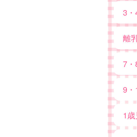
3
離
7
9・
1