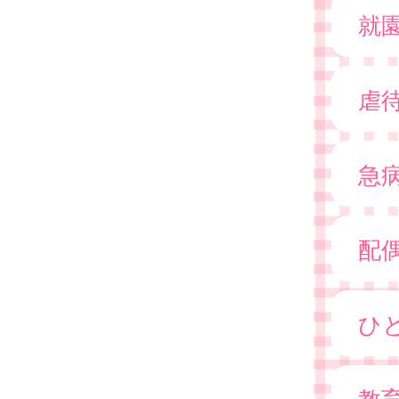
就
虐
急
配
ひ
教