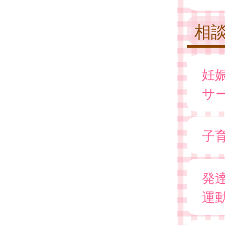
相
妊
サ
子
発
運