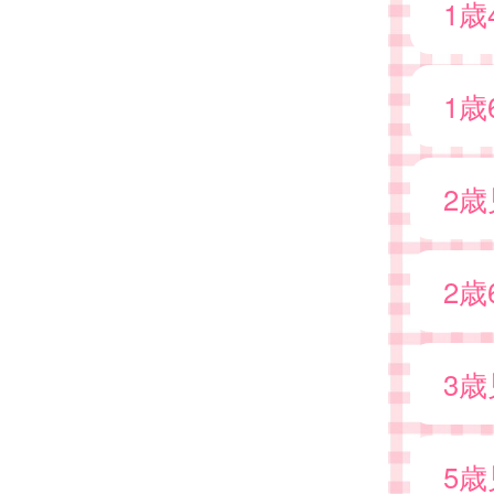
1
1
2
2
3
5