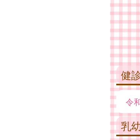
健
令
乳