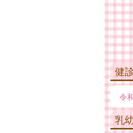
健
令
乳