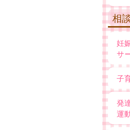
相
妊
サ
子
発
運