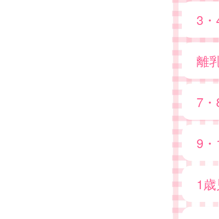
3
離
7
9・
1