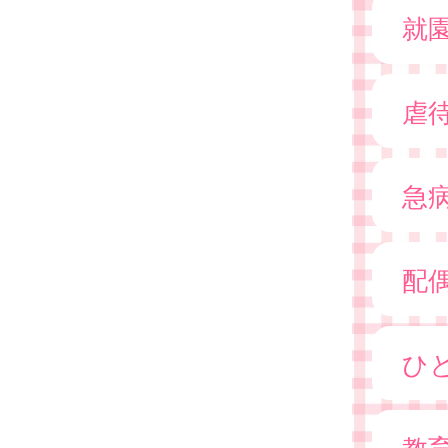
就
虐
急
配
ひ
教