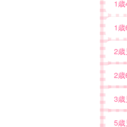
1
1
2
2
3
5