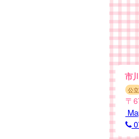
市
公立
〒6
Ma
0