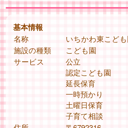
基本情報
名称
いちかわ東こども
施設の種類
こども園
サービス
公立
認定こども園
延長保育
一時預かり
土曜日保育
子育て相談
住所
〒6792316