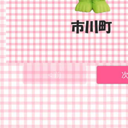
< 前
次