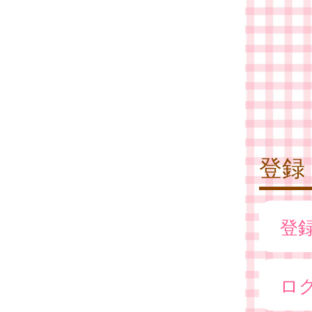
登録
登
ロ