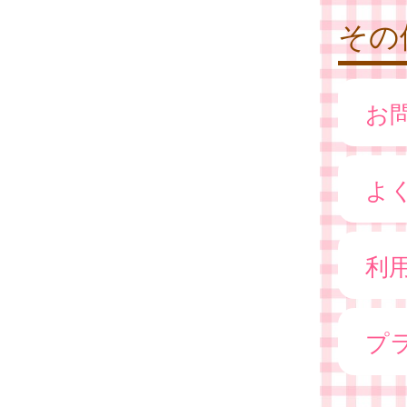
その
お
よ
利
プ