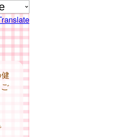
Translate
の健
をご
で