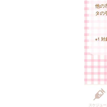
他の
タの
※1
スケジュー