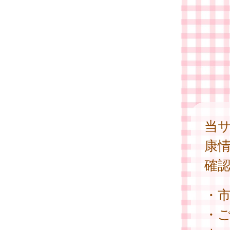
当
康
確
・
・