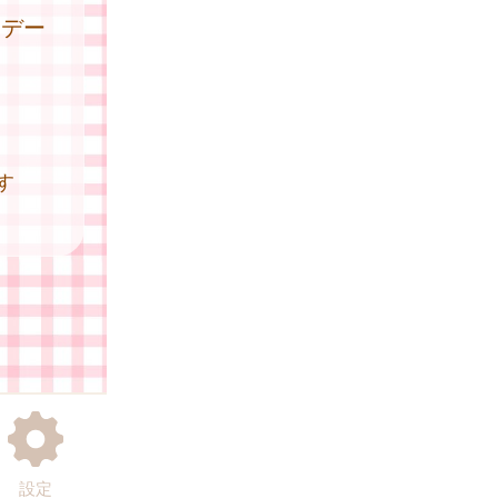
はデー
す
設定