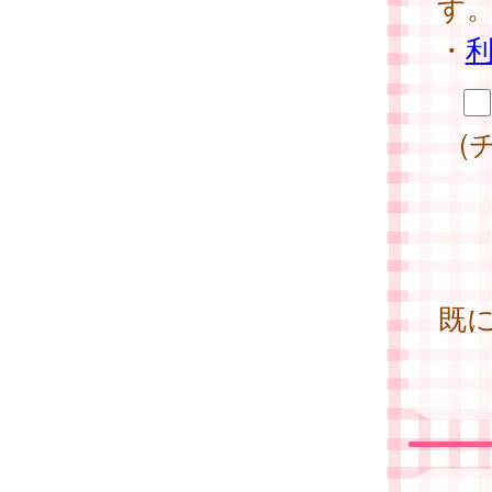
す
・
(
既