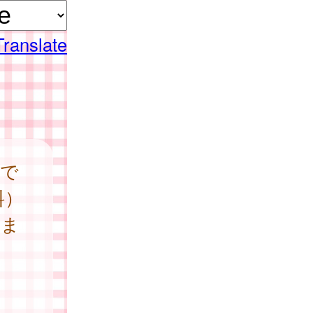
Translate
庭で
料）
ま