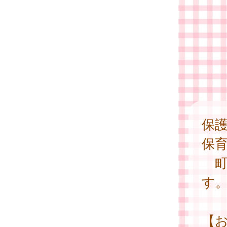
保
保
町
す
【