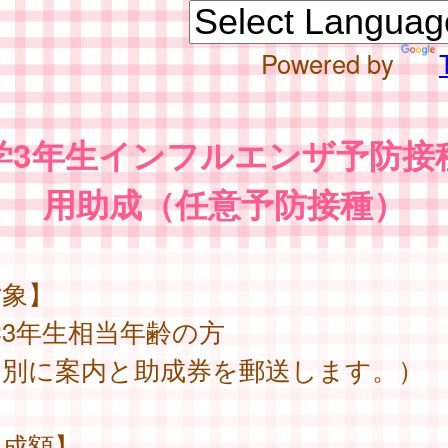
Powered by
学3年生インフルエンザ予防接
用助成（任意予防接種）
対象】
3年生相当年齢の方
個別に案内と助成券を郵送します。）
助成額】