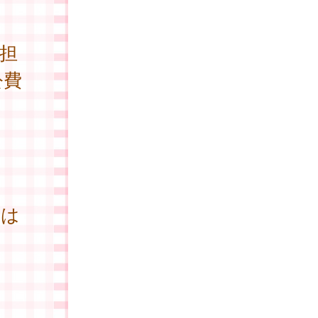
担
公費
合は