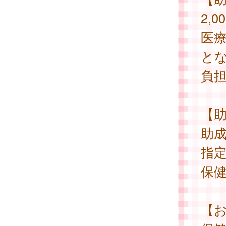
2,
医
と
負
【
助
指
保
【