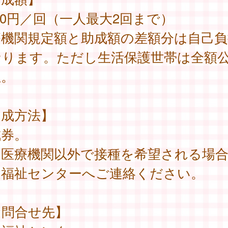
000円／回（一人最大2回まで）
療機関規定額と助成額の差額分は自己負
なります。ただし生活保護世帯は全額
担。
助成方法】
成券。
定医療機関以外で接種を希望される場
健福祉センターへご連絡ください。
お問合せ先】