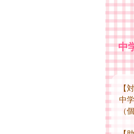
中
【
中学
（
【