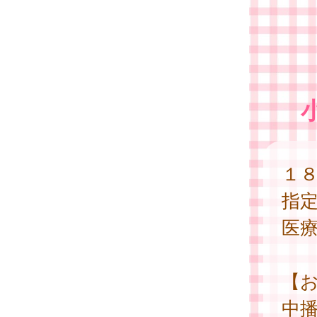
１
指
医
【
中