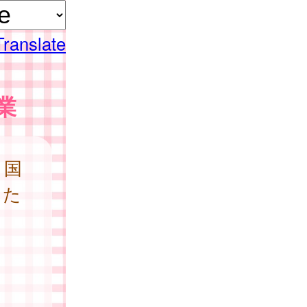
Translate
業
、国
った