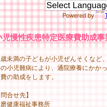
Powered by
小児慢性疾患特定医療費助成事
８歳未満の子どもが小児ぜんそくなど
定の小児難病により、通院療養にかか
療費の助成をします。
お問合せ先】
播磨健康福祉事務所