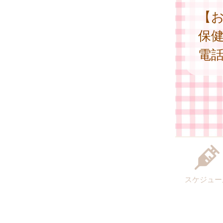
【
保
電
スケジュー