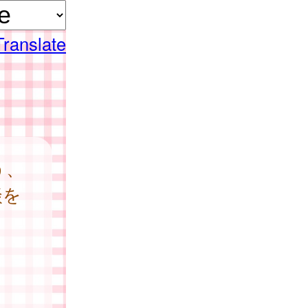
Translate
う、
談を