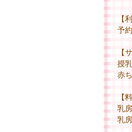
【
予
【
授
赤
【
乳房
乳