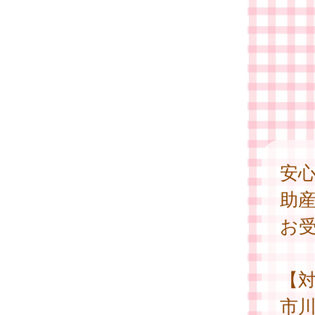
安
助
お
【
市