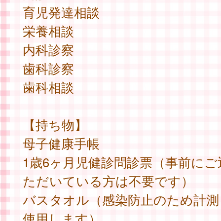
育児発達相談
栄養相談
内科診察
歯科診察
歯科相談
【持ち物】
母子健康手帳
1歳6ヶ月児健診問診票（事前にご
ただいている方は不要です）
バスタオル（感染防止のため計測
使用します）