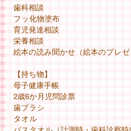
歯科相談
フッ化物塗布
育児発達相談
栄養相談
絵本の読み聞かせ（絵本のプレゼ
【持ち物】
母子健康手帳
2歳6か月児問診票
歯ブラシ
タオル
バスタオル（計測時・歯科診察時